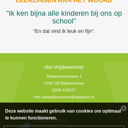
LEERLINGEN AAN HET WOORD
"Ik ken bijna alle kinderen bij ons op
school"
"En dat vind ik leuk en fijn".
obs Wijdewormer
Wijdewormerplein 1
1456 CB Wijdewormer
0299 425477
info.obswijdewormer@opspoor.nl
Deze website maakt gebruik van cookies om optimaal
te kunnen functioneren.